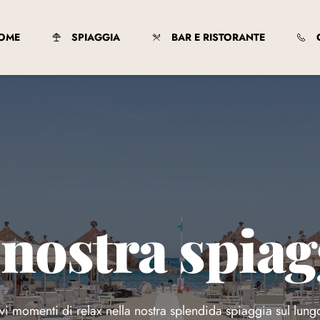
OME
SPIAGGIA
BAR E RISTORANTE
 nostra spiag
i momenti di relax nella nostra splendida spiaggia sul lun