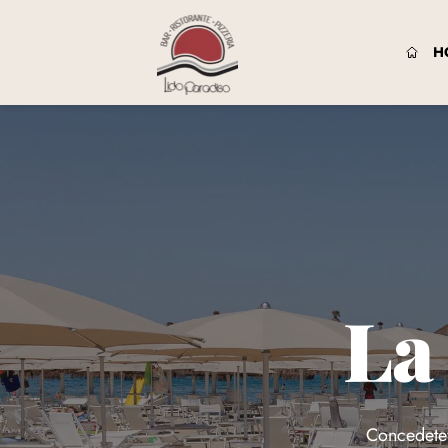
H
La
Concedetev